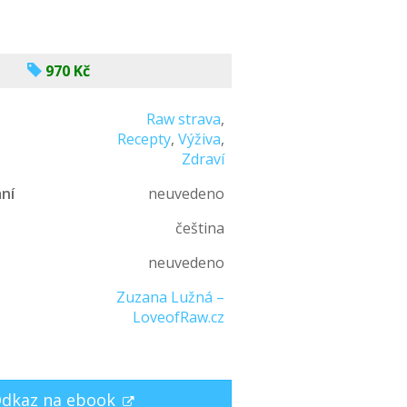
970 Kč
Raw strava
,
Recepty
,
Výživa
,
Zdraví
ní
neuvedeno
čeština
n
neuvedeno
Zuzana Lužná –
LoveofRaw.cz
dkaz na ebook