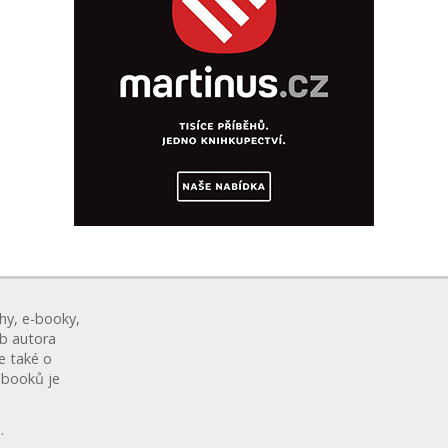
hy, e-booky,
eb autora
le také o
ebooků je
.