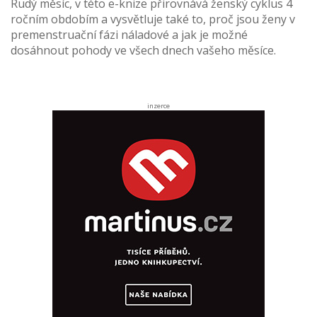
Rudý měsíc, v této e-knize přirovnává ženský cyklus 4
ročním obdobím a vysvětluje také to, proč jsou ženy v
premenstruační fázi náladové a jak je možné
dosáhnout pohody ve všech dnech vašeho měsíce.
inzerce