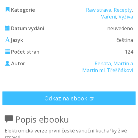
Kategorie
Raw strava
,
Recepty
,
Vaření
,
Výživa
Datum vydání
neuvedeno
Jazyk
čeština
Počet stran
124
Autor
Renata, Martin a
Martin ml. Třešňákovi
Odkaz na ebook
Popis ebooku
Elektronická verze první české vánoční kuchařky živé
stravy!