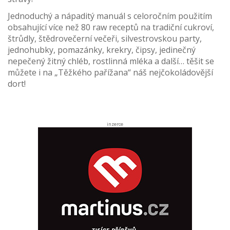
Jednoduchý a nápaditý manuál s celoročním použitím
obsahující více než 80 raw receptů na tradiční cukroví,
štrůdly, štědrovečerní večeři, silvestrovskou party,
jednohubky, pomazánky, krekry, čipsy, jedinečný
nepečený žitný chléb, rostlinná mléka a další… těšit se
můžete i na „Těžkého pařížana“ náš nejčokoládovější
dort!
inzerce