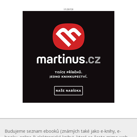
inzerce
Budujeme seznam ebooků (známých také jako e-knihy, e-