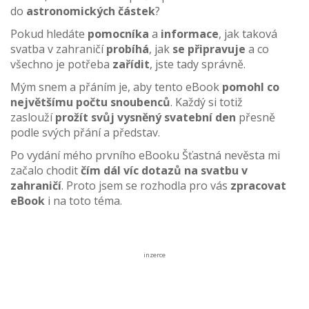
do
astronomických částek
?
Pokud hledáte
pomocníka
a
informace
, jak taková
svatba v zahraničí
probíhá
, jak
se připravuje
a co
všechno je potřeba
zařídit
, jste tady správně.
Mým snem a přáním je, aby tento eBook
pomohl co
největšímu počtu snoubenců
. Každý si totiž
zaslouží
prožít svůj vysněný svatební den
přesně
podle svých přání a představ.
Po vydání mého prvního eBooku Šťastná nevěsta mi
začalo chodit
čím dál víc dotazů na svatbu v
zahraničí
. Proto jsem se rozhodla pro vás
zpracovat
eBook
i na toto téma.
inzerce