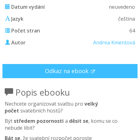
Datum vydání
neuvedeno
Jazyk
čeština
Počet stran
64
Autor
Andrea Kmentová
Odkaz na ebook
Popis ebooku
Nechcete organizovat svatbu pro
velký
počet
svatebních hostů?
Být
středem pozornosti
a
děsit se
, komu se co
nebude líbit?
Bát se
, že svatební rozpočet poroste