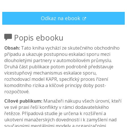
Odkaz na ebook
Popis ebooku
Obsah:
Tato kniha vychází ze skutečného obchodního
případu a ukazuje postupnou eskalaci sporu mezi
dlouholetými partnery v automobilovém průmyslu.
Druhá část publikace potom podrobně představuje
vícestupňový mechanismus eskalace sporu,
rozhodovací model KAPR, specifický proces řízení
komoditního rizika a klíčové principy doby post-
rozpočtové.
Cílové publikum:
Manažeři nákupu všech úrovní, kteří
ve své praxi řeší konflikty v rámci dodavatelského
řetězce. Případová studie je určena k rozšíření a
ukotvení manažerských dovedností i k zamyšlení nad
současnými mentálními modely a organizačními