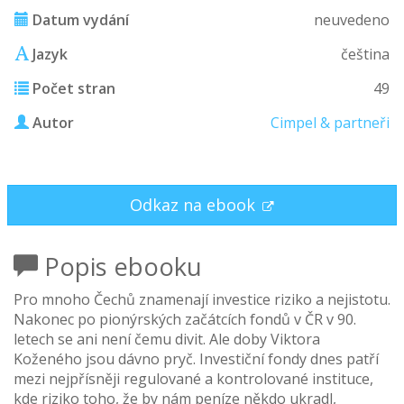
Datum vydání
neuvedeno
Jazyk
čeština
Počet stran
49
Autor
Cimpel & partneři
Odkaz na ebook
Popis ebooku
Pro mnoho Čechů znamenají investice riziko a nejistotu.
Nakonec po pionýrských začátcích fondů v ČR v 90.
letech se ani není čemu divit. Ale doby Viktora
Koženého jsou dávno pryč. Investiční fondy dnes patří
mezi nejpřísněji regulované a kontrolované instituce,
kde riziko toho, že by nám peníze někdo ukradl,