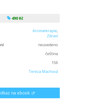
490 Kč
Aromaterapie
,
Zdraví
ní
neuvedeno
čeština
n
156
Tereza Machová
dkaz na ebook