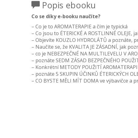
Popis ebooku
Co se díky e-booku naučíte?
– Co je to AROMATERAPIE a čím je typická
– Co jsou to ÉTERICKÉ A ROSTLINNÉ OLEJE, jaký
– Objevíte KOUZLO HYDROLÁTŮ a poznáte, pro
– Naučíte se, že KVALITA JE ZÁSADNÍ, jak pozná
– co je NEBEZPEČNÉ NA MULTILEVELU V ARO
– poznáte SEDM ZÁSAD BEZPEČNÉHO POUŽIT
– Konkrétní METODY POUŽITÍ AROMATERAPIE
– poznáte 5 SKUPIN ÚČINKŮ ÉTERICKÝCH OLEJŮ 
– CO BYSTE MĚLI MÍT DOMA ve výbavičce a pr