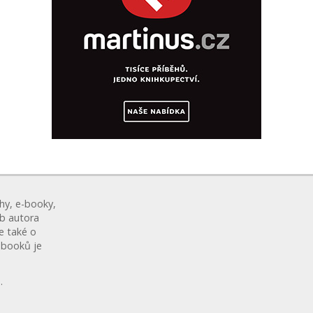
hy, e-booky,
eb autora
le také o
ebooků je
.