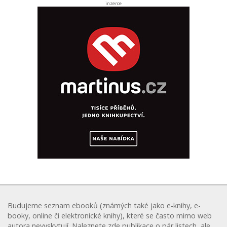
inzerce
Budujeme seznam ebooků (známých také jako e-knihy, e-
booky, online či elektronické knihy), které se často mimo web
autora nevyskytují. Naleznete zde publikace o pár listech, ale