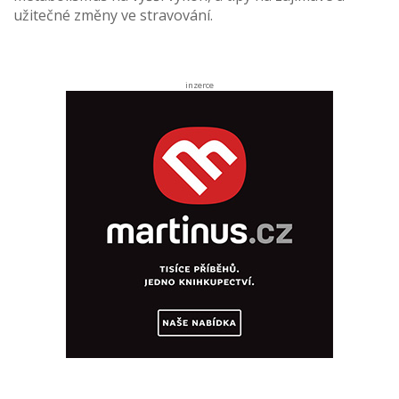
užitečné změny ve stravování.
inzerce