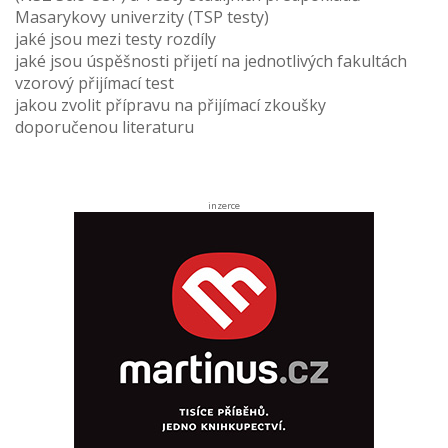
Masarykovy univerzity (TSP testy)
jaké jsou mezi testy rozdíly
jaké jsou úspěšnosti přijetí na jednotlivých fakultách
vzorový přijímací test
jakou zvolit přípravu na přijímací zkoušky
doporučenou literaturu
inzerce