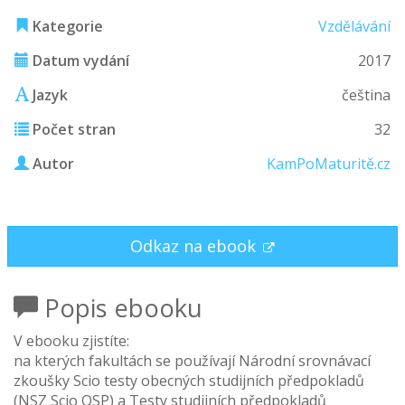
Kategorie
Vzdělávání
Datum vydání
2017
Jazyk
čeština
Počet stran
32
Autor
KamPoMaturitě.cz
Odkaz na ebook
Popis ebooku
V ebooku zjistíte:
na kterých fakultách se používají Národní srovnávací
zkoušky Scio testy obecných studijních předpokladů
(NSZ Scio OSP) a Testy studijních předpokladů