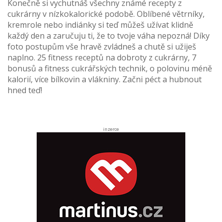
Konečně si vychutnáš všechny známé recepty z
cukrárny v nízkokalorické podobě. Oblíbené větrníky,
kremrole nebo indiánky si teď můžeš užívat klidně
každý den a zaručuju ti, že to tvoje váha nepozná! Díky
foto postupům vše hravě zvládneš a chutě si užiješ
naplno. 25 fitness receptů na dobroty z cukrárny, 7
bonusů a fitness cukrářských technik, o polovinu méně
kalorií, více bílkovin a vlákniny. Začni péct a hubnout
hned teď!
inzerce