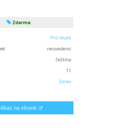
Zdarma
Pro muže
ní
neuvedeno
čeština
n
11
Zerex
dkaz na ebook