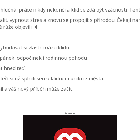
sou hlučná, práce nikdy nekončí a klid se zdá být vzácností. T
alit, vypnout stres a znovu se propojit s přírodou. Čekají na 
růže objevili. 🌲
budovat si vlastní oázu klidu.
ší spánek, odpočinek i rodinnou pohodu.
at hned teď.
eří si už splnili sen o klidném úniku z města.
l a váš nový příběh může začít.
inzerce