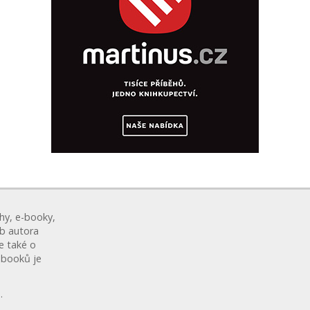
hy, e-booky,
eb autora
le také o
ebooků je
.