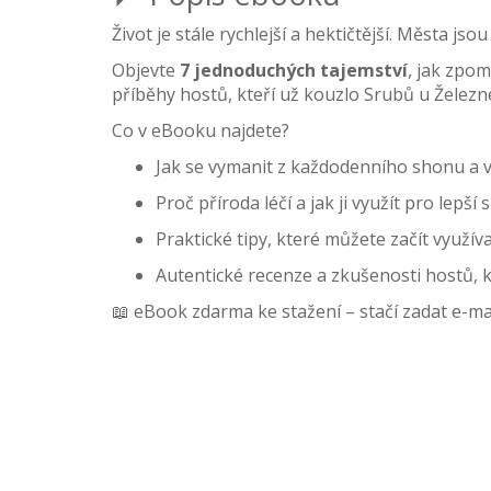
Život je stále rychlejší a hektičtější. Města j
Objevte
7 jednoduchých tajemství
, jak zpom
příběhy hostů, kteří už kouzlo Srubů u Železné 
Co v eBooku najdete?
Jak se vymanit z každodenního shonu a vy
Proč příroda léčí a jak ji využít pro lep
Praktické tipy, které můžete začít využív
Autentické recenze a zkušenosti hostů, kt
📖 eBook zdarma ke stažení – stačí zadat e-mai