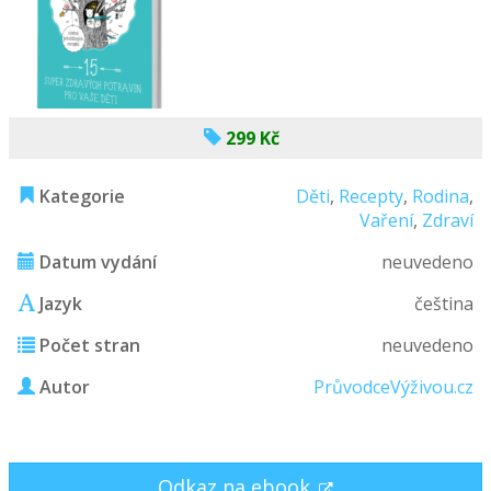
299 Kč
Kategorie
Děti
,
Recepty
,
Rodina
,
Vaření
,
Zdraví
Datum vydání
neuvedeno
Jazyk
čeština
Počet stran
neuvedeno
Autor
PrůvodceVýživou.cz
Odkaz na ebook