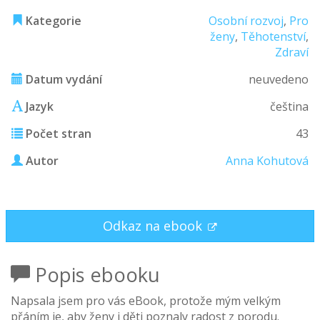
Kategorie
Osobní rozvoj
,
Pro
ženy
,
Těhotenství
,
Zdraví
Datum vydání
neuvedeno
Jazyk
čeština
Počet stran
43
Autor
Anna Kohutová
Odkaz na ebook
Popis ebooku
Napsala jsem pro vás eBook, protože mým velkým
přáním je, aby ženy i děti poznaly radost z porodu.